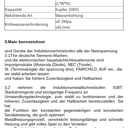
(L*W*H);
Kapazität
Kupfer 10KG
Abkühlende Art
Wasserkühlung
≥0.2Mpa
Kühlwasseranforderung
≥6L/min
3.Main kennzeichnet
sind Geräte der Induktionsschmelzofen alle der Netzspannung
3.1The deutsche Siemens-Marken,
und die elektronischen hauptsächlichbauelemente sind
Importprodukte (Motorola (Diode), NEC (Triode),
St. (Terminalregler der spannung drei), FAIRCHILD, AUF etc., die
sie stabil arbeiten lassen
und haben Sie höhere Zuverlässigkeit und Haltbarkeit.
3,2 nehmen die Induktionsmetallschmelzofen IGBT-
Starkstromgerät und einzigartige Frequenz an
Umwandlungstechnologie, zum stabil zu funktionieren und der
höheren Zuverlässigkeit und der Haltbarkeit bereitzustellen. Sie
hat
die Funktion der konstanten gegenwärtigen und konstanten
Sendeleistung, die groß optimiert
Metallheizungsprozeß, verwirklicht leistungsfähige und schnelle
Heizung und gibt volles Spiel zu den Vorteilen