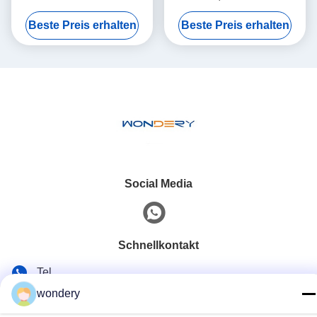
für Roheisen-
AluminiumSchmelzofen des
Beste Preis erhalten
Beste Preis erhalten
Wärmebehandlung
Roheisen-200kg
schmelzende
Social Media
Schnellkontakt
Tel.
wondery
86--15305299442