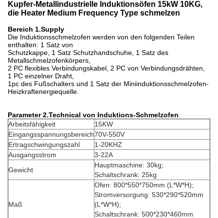
Kupfer-Metallindustrielle Induktionsöfen 15kW 10KG,
die Heater Medium Frequency Type schmelzen
Bereich 1.Supply
Die Induktionsschmelzofen werden von den folgenden Teilen
enthalten: 1 Satz von
Schutzkappe, 1 Satz Schutzhandschuhe, 1 Satz des
Metallschmelzofenkörpers,
2 PC flexibles Verbindungskabel, 2 PC von Verbindungsdrähten,
1 PC einzelner Draht,
1pc des Fußschalters und 1 Satz der Miniinduktionsschmelzofen-
Heizkraftenergiequelle.
Parameter 2.Technical von Induktions-Schmelzofen
Arbeitsfähigkeit
15KW
Eingangsspannungsbereich
70V-550V
Ertragschwingungszahl
1-20KHZ
Ausgangsstrom
3-22A
Hauptmaschine: 30kg;
Gewicht
Schaltschrank: 25kg
Ofen: 800*550*750mm (L*W*H);
Stromversorgung: 530*290*520mm
Maß
(L*W*H);
Schaltschrank: 500*230*460mm