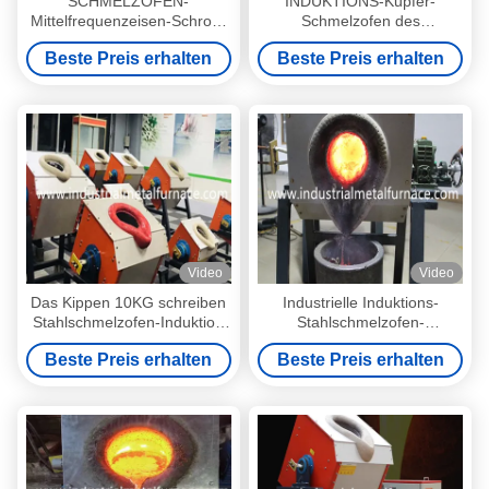
SCHMELZOFEN-
INDUKTIONS-Kupfer-
Mittelfrequenzeisen-Schrott-
Schmelzofen des
schmelzende Maschine
Mittelfrequenzaluminiumgold70k
Beste Preis erhalten
Beste Preis erhalten
25KW 5KG industrieller Stahl
elektrische Stahl
Video
Video
Das Kippen 10KG schreiben
Industrielle Induktions-
Stahlschmelzofen-Induktion
Stahlschmelzofen-
Heater Melting Metal 35KW
Stahlerzeugung 15KW 3KG
Beste Preis erhalten
Beste Preis erhalten
Mittelfrequenz