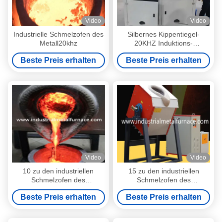
Video
Video
Industrielle Schmelzofen des
Silbernes Kippentiegel-
Metall20khz
20KHZ Induktions-
industrielles
Beste Preis erhalten
Beste Preis erhalten
Metallschmelzofen 15 bis
160 Kilowatt
Video
Video
10 zu den industriellen
15 zu den industriellen
Schmelzofen des
Schmelzofen des
Metall250kg
Metall160kw
Beste Preis erhalten
Beste Preis erhalten