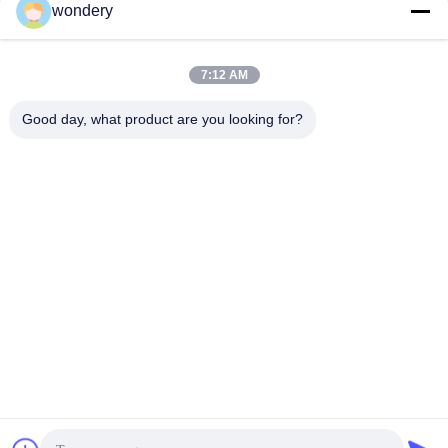
wondery
Social Media
7:12 AM
Schnellkontakt
Good day, what product are you looking for?
Tel.
86--15305299442
E-Mail-Adresse
industry-equipment@wondery.cn
Adresse
Shengang Metropolitan Plaza, Bezirk Xinwu, Wuxi, China
Datenschutzrichtlinie
|
Sitemap
China gut Qualität industrielle Metallschmelzofen Lieferant.
Urheberrecht © 2022-2026 Wuxi Wondery Industry Equipment