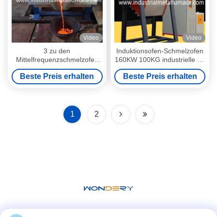
Video
Video
3 zu den
Induktionsofen-Schmelzofen
Mittelfrequenzschmelzofen
160KW 100KG industrielle für
100KGS für das
Roheisen-Wärmebehandlung
Beste Preis erhalten
Beste Preis erhalten
Stahlschmelzen
Mittelfrequenz
1
2