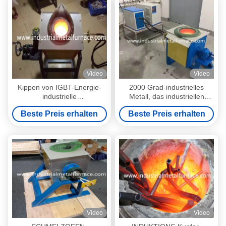
Video
Video
Kippen von IGBT-Energie-
2000 Grad-industrielles
industrielle
Metall, das industriellen
Metallschmelzofen-
Induktionsofen für Gold SS
Beste Preis erhalten
Beste Preis erhalten
elektrischen kupfernen
schmilzt, verkupfern
Schmelzofen
Aluminium
Video
Video