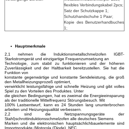
flexibles Verbindungskabel 2pcs;
Satz der Schutzkappe 1;
Schutzhandschuhe 1 Paar;
Kopie des Benutzerhandbuches
1;
Hauptmerkmale
2,1 nehmen die Induktionsmetallschmelzofen IGBT-
Starkstromgerät und einzigartige Frequenzumsetzung an
Technologie, zum stabil zu funktionieren und der höheren
Zuverlässigkeit und der Haltbarkeit bereitzustellen. Sie hat die
Funktion von
konstante gegenwärtige und konstante Sendeleistung, die groß
den Metallheizungsprozeß optimiert,
verwirklicht leistungsfähige und schnelle Heizung und gibt volles
Spiel zu den Vorteilen des Produktes. Unter
die gleichen Bedingungen, hat es zweimal die Energieeinsparung
als der traditionelle Mittelfrequenz Störungsbesuch. Mit
100% Lastsentwurf, kann es 24 Stunden lang ununterbrochen
arbeiten und Heizungsqualität verbessern.
2,2 sind die Netzspannungsgeräte der
Stahl)schrottinduktionsschmelzofen alle deutsches Siemens
Marken und die elektronischen hauptsächlichbauelemente sind
Importprodukte (Motorola (Diode), NEC