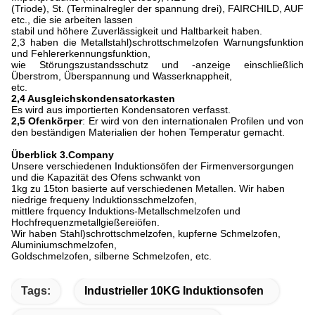
(Triode), St. (Terminalregler der spannung drei), FAIRCHILD, AUF
etc., die sie arbeiten lassen
stabil und höhere Zuverlässigkeit und Haltbarkeit haben.
2,3 haben die Metallstahl)schrottschmelzofen Warnungsfunktion
und Fehlererkennungsfunktion,
wie Störungszustandsschutz und -anzeige einschließlich
Überstrom, Überspannung und Wasserknappheit,
etc.
2,4 Ausgleichskondensatorkasten
Es wird aus importierten Kondensatoren verfasst.
2,5 Ofenkörper
: Er wird von den internationalen Profilen und von
den beständigen Materialien der hohen Temperatur gemacht.
Überblick 3.Company
Unsere verschiedenen Induktionsöfen der Firmenversorgungen
und die Kapazität des Ofens schwankt von
1kg zu 15ton basierte auf verschiedenen Metallen. Wir haben
niedrige frequeny Induktionsschmelzofen,
mittlere frquency Induktions-Metallschmelzofen und
Hochfrequenzmetallgießereiöfen.
Wir haben Stahl)schrottschmelzofen, kupferne Schmelzofen,
Aluminiumschmelzofen,
Goldschmelzofen, silberne Schmelzofen, etc.
Tags:
Industrieller 10KG Induktionsofen