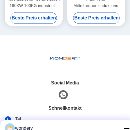
160KW 100KG industrielle
Mittelfrequenzinduktions-
für Roheisen-
AluminiumSchmelzofen des
Beste Preis erhalten
Beste Preis erhalten
Wärmebehandlung
Roheisen-200kg
schmelzende
Social Media
Schnellkontakt
Tel.
wondery
86--15305299442