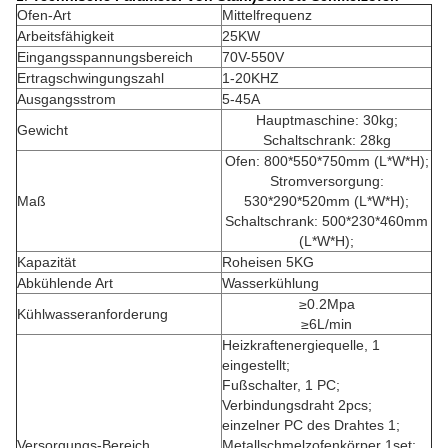
Ofen-Art
Mittelfrequenz
Arbeitsfähigkeit
25KW
Eingangsspannungsbereich
70V-550V
Ertragschwingungszahl
1-20KHZ
Ausgangsstrom
5-45A
Hauptmaschine: 30kg;
Gewicht
Schaltschrank: 28kg
Ofen: 800*550*750mm (L*W*H);
Stromversorgung:
Maß
530*290*520mm (L*W*H);
Schaltschrank: 500*230*460mm
(L*W*H);
Kapazität
Roheisen 5KG
Abkühlende Art
Wasserkühlung
≥0.2Mpa
Kühlwasseranforderung
≥6L/min
Heizkraftenergiequelle, 1
eingestellt;
Fußschalter, 1 PC;
Verbindungsdraht 2pcs;
einzelner PC des Drahtes 1;
Versorgungs-Bereich
Metallschmelzofenkörper 1set;