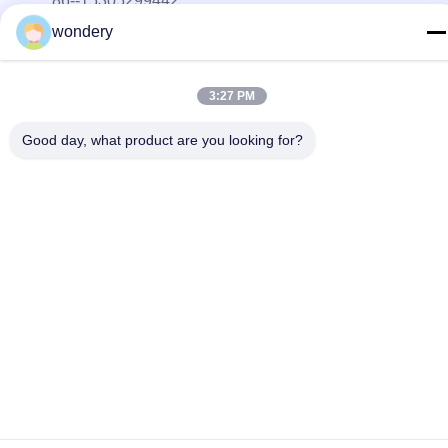
86--15305299442
wondery
E-Mail-Adresse
industry-equipment@wondery.cn
3:27 PM
Adresse
Shengang Metropolitan Plaza, Bezirk Xinwu, Wuxi, China
Good day, what product are you looking for?
Datenschutzrichtlinie
|
Sitemap
China gut Qualität industrielle Metallschmelzofen Lieferant.
Urheberrecht © 2022-2026 Wuxi Wondery Industry Equipment
Co., Ltd . Alle Rechte vorbehalten.