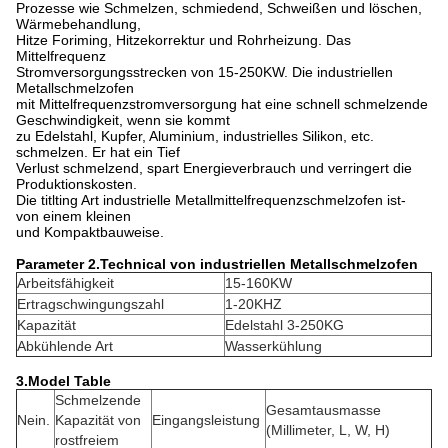
Prozesse wie Schmelzen, schmiedend, Schweißen und löschen,
Wärmebehandlung,
Hitze Foriming, Hitzekorrektur und Rohrheizung. Das
Mittelfrequenz
Stromversorgungsstrecken von 15-250KW. Die industriellen
Metallschmelzofen
mit Mittelfrequenzstromversorgung hat eine schnell schmelzende
Geschwindigkeit, wenn sie kommt
zu Edelstahl, Kupfer, Aluminium, industrielles Silikon, etc.
schmelzen. Er hat ein Tief
Verlust schmelzend, spart Energieverbrauch und verringert die
Produktionskosten.
Die titlting Art industrielle Metallmittelfrequenzschmelzofen ist-
von einem kleinen
und Kompaktbauweise.
Parameter 2.Technical von industriellen Metallschmelzofen
Arbeitsfähigkeit
15-160KW
Ertragschwingungszahl
1-20KHZ
Kapazität
Edelstahl 3-250KG
Abkühlende Art
Wasserkühlung
3.Model Table
Schmelzende
Gesamtausmasse
Nein.
Kapazität von
Eingangsleistung
(Millimeter, L, W, H)
rostfreiem