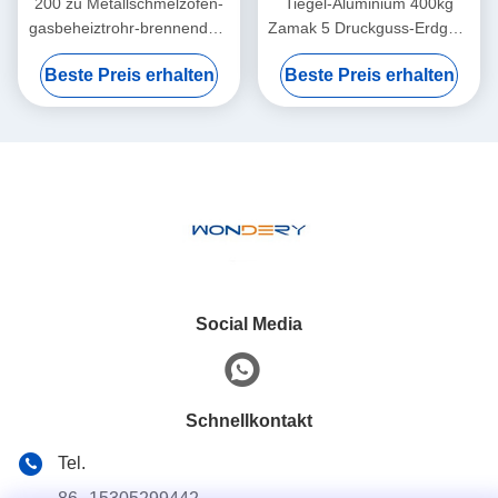
200 zu Metallschmelzofen-
Tiegel-Aluminium 400kg
gasbeheiztrohr-brennendem
Zamak 5 Druckguss-Erdgas-
System des Tiegel-700kg/H
Schmelzofen-stationäre Art
Beste Preis erhalten
Beste Preis erhalten
industrielles
Social Media
Schnellkontakt
Tel.