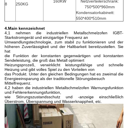
160KW
Netzverteilerschrank:
8
250KG
750*500*960mm
Kondensatorkabinett:
550*400*510mm
4.Main
kennzeichnet
4,1 nehmen die industriellen Metallschmelzofen IGBT-
Starkstromgerät und einzigartige Frequenz an
Umwandlungstechnologie, zum stabil zu funktionieren und der
höheren Zuverlässigkeit und der Haltbarkeit bereitzustellen. Sie
hat
die Funktion der konstanten gegenwärtigen und konstanten
Sendeleistung, die groß das Metall optimiert
Heizungsprozeß, verwirklicht leistungsfähige und schnelle
Heizung und gibt volles Spiel zu den Vorteilen von
das Produkt. Unter den gleichen Bedingungen hat es zweimal die
Energieeinsparung als der traditionelle Störungsbesuch
Mittelfrequenz.
4,2 haben die industriellen Metallschmelzofen Warnungsfunktion
und Fehlererkennungsfunktion,
wie Störungszustandsschutz und -anzeige einschließlich
Überstrom, Überspannung und Wasserknappheit, etc.