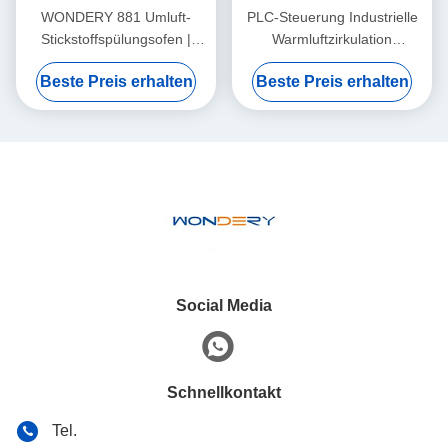
WONDERY 881 Umluft-
PLC-Steuerung Industrielle
Stickstoffspülungsofen |
Warmluftzirkulation
250°C Inertgas-
Elektrische Trocknerofen für
Beste Preis erhalten
Beste Preis erhalten
Trockenschrank für
Trocknungsmaterialien
sauerstofffreie Verarbeitung
Social Media
Schnellkontakt
Tel.