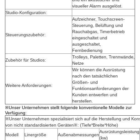
visueller Alarm ausgelöst.
Studio-Konfiguration:
Aufzeichner, Touchscreen-
Steuerung, Belüftung und
Rauchabgas, Timerbetrieb
Steuerungszubehör:
eingeschaltet und
ausgeschaltet,
Fernbedienung
Trolleys, Paletten, Trennwände,
Zubehör für Studios:
Netze
Wir können die Ausrüstung
nach den tatsächlichen
Größen- und
Weitere Anforderungen:
Funktionsanforderungen der
Kunden entwerfen und
herstellen.
※Unser Unternehmen stellt folgende konventionelle Modelle zur
Verfügung:
※Unser Unternehmen spezialisiert sich auf die Herstellung und Kons
von nicht standardisierten Geräten※: (Tiefe*Breite*Höhe)
Ausrüstungsleistung
Modell
Linergröße
Außenabmessungen
(kw)