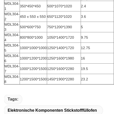
WDL304-
350*450*450
500*1070*1020
2.4
1
WDL304-
450 x 550 x 550
650*1120*1020
3.6
2
WDL304-
500*600*750
750*1200*1390
5
3
WDL304-
800*800*1000
1050*1400*1720
9.75
4
WDL304-
1000*1000*1000
1250*1400*1720
12.75
5
WDL304-
1000*1200*1200
1250*1600*1980
16
6
WDL304-
1000*1200*1500
1250*1600*2280
19.5
7
WDL304-
1200*1500*1500
1450*1900*2280
23.2
8
Tags:
Elektronische Komponenten Stickstofffüllofen