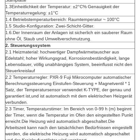
Stahlplatte
1.3Einheitlichkeit der Temperatur: ±2°C% Genauigkeit der
Temperaturregelung: ±1°C
1.4 Betriebstemperaturbereich: Raumtemperatur ~ 100°C
1.5 Studio-Konfiguration: Zwei-Schicht-Gitter.
1.6.Der Innenraum der Anlagen ist sicherlich ein sauberer Raum
ohne Öl, Staub und Umweltverschmutzung.
2. Steuerungssystem
2.1 Heizmaterial: hochwertiger Dampfwärmetauscher aus
Edelstahl; hoher Wirkungsgrad, Korrosionsbeständigkeit, lange
Lebensdauer, völlig unabhängiges System, beeinflusst nicht den
Steuerkreislauf
2.2 Temperaturregler: PXR-9 Fuji Mikrocomputer automatischer
Berechnungssteuerung Einstufen-Steuerung + Magnetventil * 1
Satz, der Temperatursensor verwendet K-TYPE, der genau und
garantiert ist,und ist automatisch mit dem elektrischen Heizgerät
verbunden.
2.3 Timer, Temperaturstimer: Im Bereich von 0-99 h (m) beginnt
der Timer, wenn die Temperatur im Ofen den eingestellten Punkt
erreicht.Die Heizung wird automatisch abgeschaltet.Die
Arbeitszeit kann nach den tatsächlichen Bedürfnissen eingestellt
werden, die elektrische Heizung wird automatisch abgeschaltet