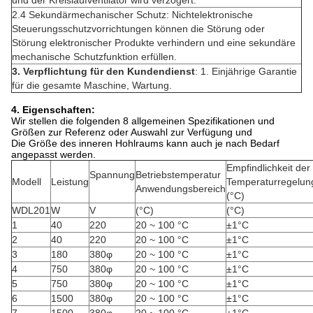
und der Kreislaufventilator wird verzögert.
2.4 Sekundärmechanischer Schutz: Nichtelektronische
Steuerungsschutzvorrichtungen können die Störung oder
Störung elektronischer Produkte verhindern und eine sekundäre
mechanische Schutzfunktion erfüllen.
3. Verpflichtung für den Kundendienst
: 1. Einjährige Garantie
für die gesamte Maschine, Wartung.
4. Eigenschaften:
Wir stellen die folgenden 8 allgemeinen Spezifikationen und
Größen zur Referenz oder Auswahl zur Verfügung und
Die Größe des inneren Hohlraums kann auch je nach Bedarf
angepasst werden.
Empfindlichkeit der
Spannung
Betriebstemperatur
Modell
Leistung
Temperaturregelun
Anwendungsbereich
(°C)
WDL201
W
V
(°C)
(°C)
1
40
220
20 ~ 100 °C
±1°C
2
40
220
20 ~ 100 °C
±1°C
3
180
380φ
20 ~ 100 °C
±1°C
4
750
380φ
20 ~ 100 °C
±1°C
5
750
380φ
20 ~ 100 °C
±1°C
6
1500
380φ
20 ~ 100 °C
±1°C