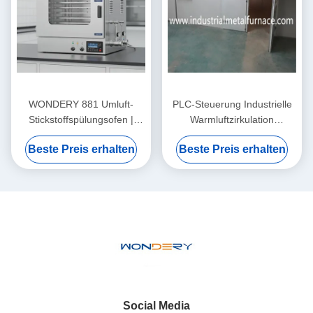
WONDERY 881 Umluft-
PLC-Steuerung Industrielle
Stickstoffspülungsofen |
Warmluftzirkulation
250°C Inertgas-
Elektrische Trocknerofen für
Beste Preis erhalten
Beste Preis erhalten
Trockenschrank für
Trocknungsmaterialien
sauerstofffreie Verarbeitung
Social Media