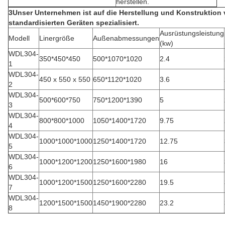
herstellen.
3Unser Unternehmen ist auf die Herstellung und Konstruktion 
standardisierten Geräten spezialisiert.
Ausrüstungsleistung
Modell
Linergröße
Außenabmessungen
(kw)
WDL304-
350*450*450
500*1070*1020
2.4
1
WDL304-
450 x 550 x 550
650*1120*1020
3.6
2
WDL304-
500*600*750
750*1200*1390
5
3
WDL304-
800*800*1000
1050*1400*1720
9.75
4
WDL304-
1000*1000*1000
1250*1400*1720
12.75
5
WDL304-
1000*1200*1200
1250*1600*1980
16
6
WDL304-
1000*1200*1500
1250*1600*2280
19.5
7
WDL304-
1200*1500*1500
1450*1900*2280
23.2
8