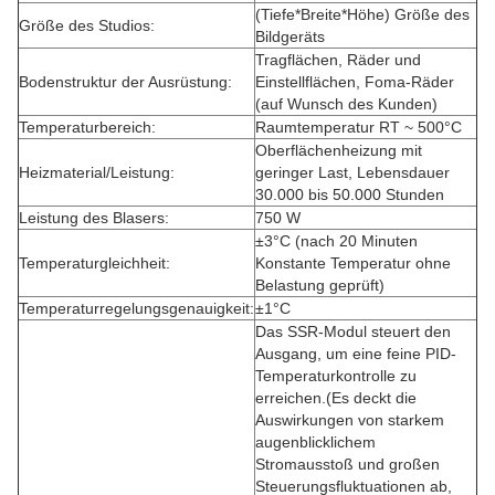
(Tiefe*Breite*Höhe) Größe des
Größe des Studios:
Bildgeräts
Tragflächen, Räder und
Bodenstruktur der Ausrüstung:
Einstellflächen, Foma-Räder
(auf Wunsch des Kunden)
Temperaturbereich:
Raumtemperatur RT ~ 500°C
Oberflächenheizung mit
Heizmaterial/Leistung:
geringer Last, Lebensdauer
30.000 bis 50.000 Stunden
Leistung des Blasers:
750 W
±3°C (nach 20 Minuten
Temperaturgleichheit:
Konstante Temperatur ohne
Belastung geprüft)
Temperaturregelungsgenauigkeit:
±1°C
Das SSR-Modul steuert den
Ausgang, um eine feine PID-
Temperaturkontrolle zu
erreichen.(Es deckt die
Auswirkungen von starkem
augenblicklichem
Stromausstoß und großen
Steuerungsfluktuationen ab,