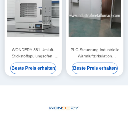
WONDERY 881 Umluft-
PLC-Steuerung Industrielle
Stickstoffspülungsofen |
Warmluftzirkulation
250°C Inertgas-
Elektrische Trocknerofen für
Beste Preis erhalten
Beste Preis erhalten
Trockenschrank für
Trocknungsmaterialien
sauerstofffreie Verarbeitung