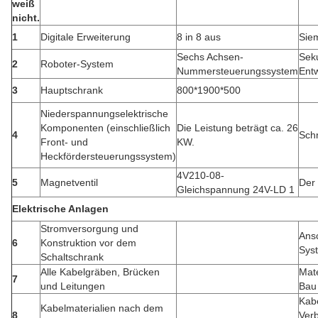
weiß
nicht.
1
Digitale Erweiterung
8 in 8 aus
Sie
Sechs Achsen-
Sek
2
Roboter-System
Nummersteuerungssystem
Ent
3
Hauptschrank
800*1900*500
Niederspannungselektrische
Komponenten (einschließlich
Die Leistung beträgt ca. 26
4
Sch
Front- und
KW.
Heckfördersteuerungssystem)
4V210-08-
5
Magnetventil
Der
Gleichspannung 24V-LD 1
Elektrische Anlagen
Stromversorgung und
Ansc
6
Konstruktion vor dem
Sys
Schaltschrank
Alle Kabelgräben, Brücken
Mate
7
und Leitungen
Bau
Kabe
Kabelmaterialien nach dem
8
Ver