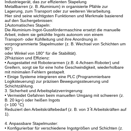
Industriegerät, das zur effizienten Stapelung
Metallbarren (z. B. Aluminium) in organisierte Pfähle zur
Lagerung, zum Transport oder zur weiteren Verarbeitung.
Hier sind seine wichtigsten Funktionen und Merkmale basierend
auf den Suchergebnissen:
1Automatisches Stapeln:
Die Aluminium-Ingot-Gussfördermaschine ersetzt die manuelle
Arbeit, indem sie gekühlte Ingots autonom von einem
Transport- oder Kühlleitung und ihre Anordnung in
vorprogrammierte Stapelmuster (z. B. Wechsel von Schichten um
90°)
oder Winkel von 180° für die Stabilität).
2Präzision und Effizienz:
• Ausgestattet mit Roboterarmen (z.B. 4-Achsen-Roboter) und
Greifern, sorgt sie für eine hohe Geschwindigkeit, wiederholbare
mit minimalen Fehlern gestapelt.
• Einige Systeme integrieren eine PLC (Programmierbare
Logiksteuerung) zur präzisen Bewegungssteuerung und
Schichtzählung.
3. Sicherheit und Arbeitsplatzverringerung:
• Vermeidet Gefahren beim manuellen Umgang mit schweren (z.
B. 20 kg+) oder heißen Ingots
(> 100 °C)
Reduziert den Arbeitskräftebedarf (z. B. von 3 ̊4 Arbeitskräften auf
1).
4. Anpassbare Stapelmuster:
• Konfigurierbar für verschiedene Ingotgrößen und Schichten (z.