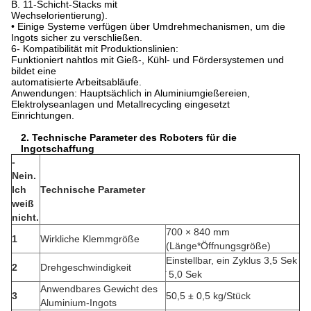
B. 11-Schicht-Stacks mit
Wechselorientierung).
• Einige Systeme verfügen über Umdrehmechanismen, um die
Ingots sicher zu verschließen.
6- Kompatibilität mit Produktionslinien:
Funktioniert nahtlos mit Gieß-, Kühl- und Fördersystemen und
bildet eine
automatisierte Arbeitsabläufe.
Anwendungen: Hauptsächlich in Aluminiumgießereien,
Elektrolyseanlagen und Metallrecycling eingesetzt
Einrichtungen.
2. Technische Parameter des Roboters für die
Ingotschaffung
-
Nein.
Ich
Technische Parameter
weiß
nicht.
700 × 840 mm
1
Wirkliche Klemmgröße
(Länge*Öffnungsgröße)
Einstellbar, ein Zyklus 3,5 Sek
2
Drehgeschwindigkeit
̇ 5,0 Sek
Anwendbares Gewicht des
3
50,5 ± 0,5 kg/Stück
Aluminium-Ingots