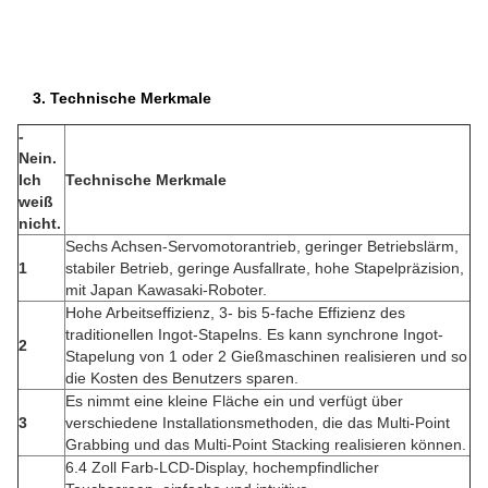
3. Technische Merkmale
-
Nein.
Ich
Technische Merkmale
weiß
nicht.
Sechs Achsen-Servomotorantrieb, geringer Betriebslärm,
1
stabiler Betrieb, geringe Ausfallrate, hohe Stapelpräzision,
mit Japan Kawasaki-Roboter.
Hohe Arbeitseffizienz, 3- bis 5-fache Effizienz des
traditionellen Ingot-Stapelns. Es kann synchrone Ingot-
2
Stapelung von 1 oder 2 Gießmaschinen realisieren und so
die Kosten des Benutzers sparen.
Es nimmt eine kleine Fläche ein und verfügt über
3
verschiedene Installationsmethoden, die das Multi-Point
Grabbing und das Multi-Point Stacking realisieren können.
6.4 Zoll Farb-LCD-Display, hochempfindlicher