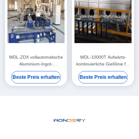
WDL-ZDX vollautomatische
WDL-10000T Aufwärts-
Aluminium-Ingot-
kontinuierliche Gießlinie für
Gießmaschine
sauerstofffreie Kupferstäbe
Beste Preis erhalten
Beste Preis erhalten
mit 10.000 Tonnen
Jahresleistung und 20
Gießköpfen