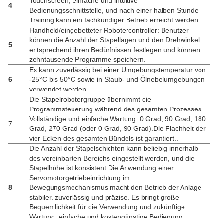
Touchscreen, einfache und intuitive
4
Bedienungsschnittstelle, und nach einer halben Stunde
Training kann ein fachkundiger Betrieb erreicht werden.
Handheld/eingebetteter Robotercontroller: Benutzer
können die Anzahl der Stapellagen und den Drehwinkel
5
entsprechend ihren Bedürfnissen festlegen und können
zehntausende Programme speichern.
Es kann zuverlässig bei einer Umgebungstemperatur von
6
-25°C bis 50°C sowie in Staub- und Ölnebelumgebungen
verwendet werden.
Die Stapelrobotergruppe übernimmt die
Programmsteuerung während des gesamten Prozesses.
Vollständige und einfache Wartung: 0 Grad, 90 Grad, 180
7
Grad, 270 Grad (oder 0 Grad, 90 Grad).Die Flachheit der
vier Ecken des gesamten Bündels ist garantiert..
Die Anzahl der Stapelschichten kann beliebig innerhalb
des vereinbarten Bereichs eingestellt werden, und die
Stapelhöhe ist konsistent.Die Anwendung einer
Servomotorgetriebeinrichtung im
8
Bewegungsmechanismus macht den Betrieb der Anlage
stabiler, zuverlässig und präzise. Es bringt große
Bequemlichkeit für die Verwendung und zukünftige
Wartung, einfache und kostengünstige Bedienung.