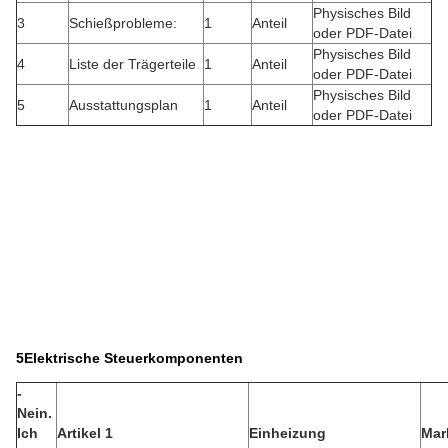
Physisches Bild
3
Schießprobleme:
1
Anteil
oder PDF-Datei
Physisches Bild
4
Liste der Trägerteile
1
Anteil
oder PDF-Datei
Physisches Bild
5
Ausstattungsplan
1
Anteil
oder PDF-Datei
5Elektrische Steuerkomponenten
-
Nein.
Ich
Artikel 1
Einheizung
Mar