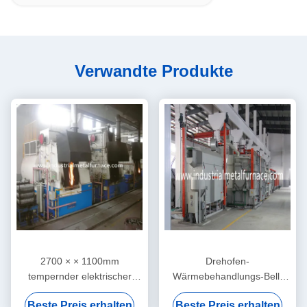
Verwandte Produkte
2700 × × 1100mm
Drehofen-
tempernder elektrischer
Wärmebehandlungs-Bell-
doppelter Aluminiumkopf
Ausglühen des widerstand-
Beste Preis erhalten
Beste Preis erhalten
1600 des
350kg/Hour