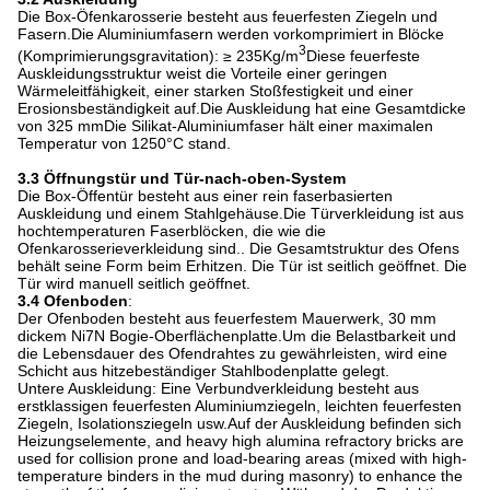
Die Box-Öfenkarosserie besteht aus feuerfesten Ziegeln und
Fasern.Die Aluminiumfasern werden vorkomprimiert in Blöcke
3
(Komprimierungsgravitation): ≥ 235Kg/m
Diese feuerfeste
Auskleidungsstruktur weist die Vorteile einer geringen
Wärmeleitfähigkeit, einer starken Stoßfestigkeit und einer
Erosionsbeständigkeit auf.Die Auskleidung hat eine Gesamtdicke
von 325 mmDie Silikat-Aluminiumfaser hält einer maximalen
Temperatur von 1250°C stand.
3.3 Öffnungstür und Tür-nach-oben-System
Die Box-Öffentür besteht aus einer rein faserbasierten
Auskleidung und einem Stahlgehäuse.Die Türverkleidung ist aus
hochtemperaturen Faserblöcken, die wie die
Ofenkarosserieverkleidung sind.. Die Gesamtstruktur des Ofens
behält seine Form beim Erhitzen. Die Tür ist seitlich geöffnet. Die
Tür wird manuell seitlich geöffnet.
3.4 Ofenboden
:
Der Ofenboden besteht aus feuerfestem Mauerwerk, 30 mm
dickem Ni7N Bogie-Oberflächenplatte.Um die Belastbarkeit und
die Lebensdauer des Ofendrahtes zu gewährleisten, wird eine
Schicht aus hitzebeständiger Stahlbodenplatte gelegt.
Untere Auskleidung: Eine Verbundverkleidung besteht aus
erstklassigen feuerfesten Aluminiumziegeln, leichten feuerfesten
Ziegeln, Isolationsziegeln usw.Auf der Auskleidung befinden sich
Heizungselemente, and heavy high alumina refractory bricks are
used for collision prone and load-bearing areas (mixed with high-
temperature binders in the mud during masonry) to enhance the