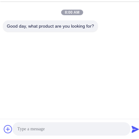
Adresse
8:00 AM
Shengang Metropolitan Plaza, Bezirk Xinwu, Wuxi, China
Good day, what product are you looking for?
Datenschutzrichtlinie
|
Sitemap
China gut Qualität industrielle Metallschmelzofen Lieferant.
Urheberrecht © 2022-2026 Wuxi Wondery Industry Equipment
Co., Ltd . Alle Rechte vorbehalten.