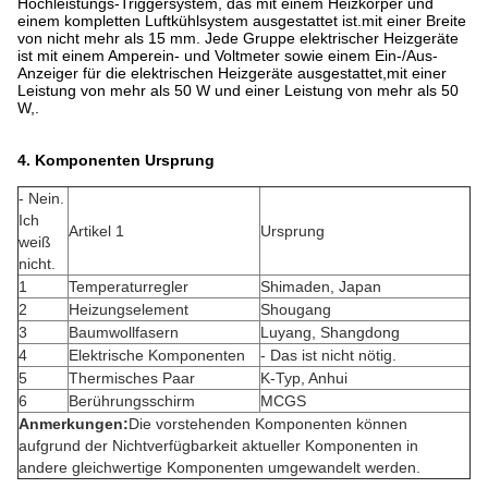
Hochleistungs-Triggersystem, das mit einem Heizkörper und
einem kompletten Luftkühlsystem ausgestattet ist.mit einer Breite
von nicht mehr als 15 mm. Jede Gruppe elektrischer Heizgeräte
ist mit einem Amperein- und Voltmeter sowie einem Ein-/Aus-
Anzeiger für die elektrischen Heizgeräte ausgestattet,mit einer
Leistung von mehr als 50 W und einer Leistung von mehr als 50
W,.
4. Komponenten Ursprung
- Nein.
Ich
Artikel 1
Ursprung
weiß
nicht.
1
Temperaturregler
Shimaden, Japan
2
Heizungselement
Shougang
3
Baumwollfasern
Luyang, Shangdong
4
Elektrische Komponenten
- Das ist nicht nötig.
5
Thermisches Paar
K-Typ, Anhui
6
Berührungsschirm
MCGS
Anmerkungen:
Die vorstehenden Komponenten können
aufgrund der Nichtverfügbarkeit aktueller Komponenten in
andere gleichwertige Komponenten umgewandelt werden.