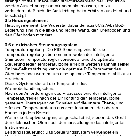
strength of the furnace lining structureWährend der Produktion
werden Ausdehnungssammlungen hinterlassen, um zu
verhindern, daß sich die Auskleidung beim Erhitzen ausdehnt und
beschädigt.
3.5 Heizungselement
Heizungselement: Die Widerstandsbänder aus 0Cr27AL7Mo2-
Legierung sind in die linke und rechte Wand, den Ofenboden und
den Ofenboden montiert.
3.6 elektrisches Steuerungssystem
Temperaturregelung: Die PID-Steuerung wird für die
Temperaturregelung übernommen, wobei der intelligente
Shimaden-Temperaturregler verwendet wird.die optimale
Steuerung jeder Temperaturzone erreicht werden kannMit seiner
Online-Selbststärkung kann die optimale PID-Parameter des
Ofen berechnet werden, um eine optimale Temperaturstabilität zu
erreichen.
Dieses System steuert die Temperatur des
Wärmebehandlungsofens.
Nach den Anforderungen des Prozesses wird der intelligente
Temperaturregler nach der Einrichtung der Temperaturzone
gesteuert.Übertragen von Signalen auf die untere Ebene, und
erfassen Temperaturdaten aus dem Instrument der oberen
Ebene in jedem Bereich.
Wenn die Hauptversorgung eingeschaltet ist, steuert das Gerät
den elektrischen Ofen nach den Einstellungen des intelligenten
Instruments.
Leistungssteuerung: Das Steuerungssystem verwendet ein