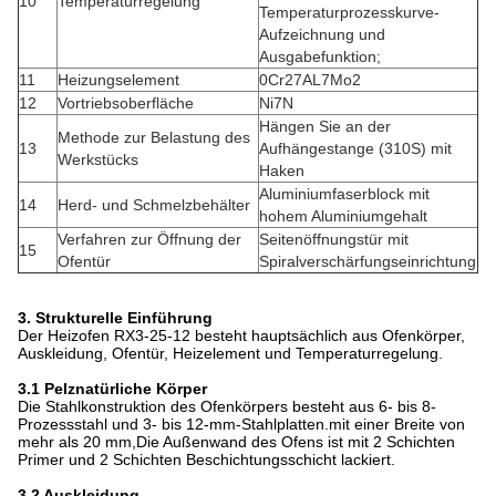
10
Temperaturregelung
Temperaturprozesskurve-
Aufzeichnung und
Ausgabefunktion;
11
Heizungselement
0Cr27AL7Mo2
12
Vortriebsoberfläche
Ni7N
Hängen Sie an der
Methode zur Belastung des
13
Aufhängestange (310S) mit
Werkstücks
Haken
Aluminiumfaserblock mit
14
Herd- und Schmelzbehälter
hohem Aluminiumgehalt
Verfahren zur Öffnung der
Seitenöffnungstür mit
15
Ofentür
Spiralverschärfungseinrichtung
3. Strukturelle Einführung
Der Heizofen RX3-25-12 besteht hauptsächlich aus Ofenkörper,
Auskleidung, Ofentür, Heizelement und Temperaturregelung.
3.1 Pelz
natürliche Körper
Die Stahlkonstruktion des Ofenkörpers besteht aus 6- bis 8-
Prozessstahl und 3- bis 12-mm-Stahlplatten.mit einer Breite von
mehr als 20 mm,Die Außenwand des Ofens ist mit 2 Schichten
Primer und 2 Schichten Beschichtungsschicht lackiert.
3.2 Auskleidung