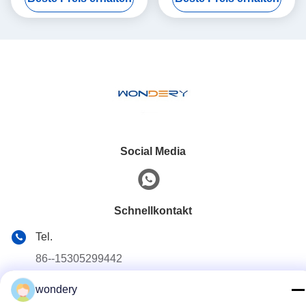
Wärmebehandlungs-Ofen-
ununterbrochenes
140KW
Social Media
Schnellkontakt
Tel.
86--15305299442
E-Mail-Adresse
wondery
industry-equipment@wondery.cn