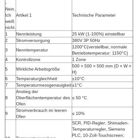
-
Nein.
Ich
Artikel 1
Technische Parameter
weiß
nicht.
1
Nennleistung
25 kW (1-100%) einstellbar
2
Stromversorgung
380V 3P 50Hz
1200
°C
(verstellbar, normale
3
Nenntemperatur
Betriebstemperatur: 1150°C)
4
Kontrollzone
1 Zone
500 × 500 × 500 mm (D × W ×
5
Wirkliche Arbeitsgröße
H)
6
Temperaturgleichheit
±10°C
7
Temperaturmessgenauigkeit
±
1°C
Anstieg der
8
Oberflächentemperatur des
≤ 50 °C
Ofen
Stromverbrauch im leeren
9
≤ 10%
Ofen
SCR, PID-Regler; Shimaden-
Temperaturregler, Siemens
PLC, 10-Zoll-Touchscreen;