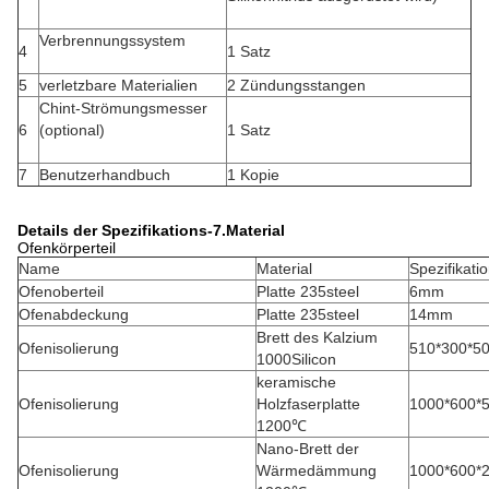
Verbrennungssystem
4
1 Satz
5
verletzbare Materialien
2 Zündungsstangen
Chint-Strömungsmesser
6
(optional)
1 Satz
7
Benutzerhandbuch
1 Kopie
Details der Spezifikations-7.Material
Ofenkörperteil
Name
Material
Spezifikati
Ofenoberteil
Platte 235steel
6mm
Ofenabdeckung
Platte 235steel
14mm
Brett des Kalzium
Ofenisolierung
510*300*
1000Silicon
keramische
Ofenisolierung
Holzfaserplatte
1000*600
1200℃
Nano-Brett der
Ofenisolierung
Wärmedämmung
1000*600