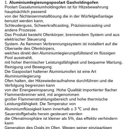
1.
Aluminiumlegierungspoolart Gasholdingofen
Poolart Gasaluminiumholdingofen ist für Hitzebewahrung
hauptsächlich passend
von der Nichteisenmetalllösung die in der Würfelgießanlage
benutzt werden kann,
Schleuderguss, Schwerkraftcasting, Präzisionscasting und
andere Prozesse.
Das Produkt besteht Ofenkörper, brennendem System und aus
elektrischer Steuerung
System. As flammen Verbrennungssystem ist installiert auf die
Oberseite des Ofenkörpers,
welches direkt den Aluminiumlegierungsfüllstand im flüssigen
Pool ausstrahlt,
mit hoher thermischer Leistungsfähigkeit und bequeme Wartung,
Reinigung und Bewegung.
Die Gaspoolart haltener Aluminiumofen ist eine Art
Aluminiumlegierung
Ofen halten, der Hitzewiederaufnahme durchführen und die
Verfolgung begrenzen kann
von der Energieeinsparung. Hohe Qualität importierter flacher
Flammenbrenner wird, mit angenommen
großer Flammenstrahlungsbereich und hohe thermische
Leistungsfähigkeit. Die Temperatur von
Aluminiumflüssigkeit kann innerhalb ± 3 ℃ und des
Sauerstoffgehalts herein gesteuert werden
die Ofenatmosphäre ist kleiner als 5%, das effektiv verhindern
kann
Generation des Oxids im Ofen. Wegen seiner einzigartigen