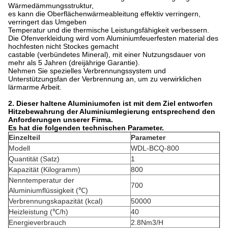
Wärmedämmungsstruktur,
es kann die Oberflächenwärmeableitung effektiv verringern,
verringert das Umgeben
Temperatur und die thermische Leistungsfähigkeit verbessern.
Die Ofenverkleidung wird vom Aluminiumfeuerfesten material des
hochfesten nicht Stockes gemacht
castable (verbündetes Mineral), mit einer Nutzungsdauer von
mehr als 5 Jahren (dreijährige Garantie).
Nehmen Sie spezielles Verbrennungssystem und
Unterstützungsfan der Verbrennung an, um zu verwirklichen
lärmarme Arbeit.
2. Dieser haltene Aluminiumofen ist mit dem Ziel entworfen
Hitzebewahrung der Aluminiumlegierung entsprechend den
Anforderungen unserer Firma.
Es hat die folgenden technischen Parameter.
Einzelteil
Parameter
Modell
WDL-BCQ-800
Quantität (Satz)
1
Kapazität (Kilogramm)
800
Nenntemperatur der
700
Aluminiumflüssigkeit (℃)
Verbrennungskapazität (kcal)
50000
Heizleistung (℃/h)
40
Energieverbrauch
2.8Nm3/H