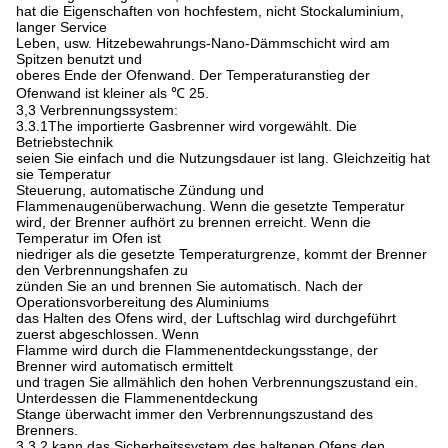
hat die Eigenschaften von hochfestem, nicht Stockaluminium,
langer Service
Leben, usw. Hitzebewahrungs-Nano-Dämmschicht wird am
Spitzen benutzt und
oberes Ende der Ofenwand. Der Temperaturanstieg der
Ofenwand ist kleiner als ℃ 25.
3,3 Verbrennungssystem:
3.3.1The importierte Gasbrenner wird vorgewählt. Die
Betriebstechnik
seien Sie einfach und die Nutzungsdauer ist lang. Gleichzeitig hat
sie Temperatur
Steuerung, automatische Zündung und
Flammenaugenüberwachung. Wenn die gesetzte Temperatur
wird, der Brenner aufhört zu brennen erreicht. Wenn die
Temperatur im Ofen ist
niedriger als die gesetzte Temperaturgrenze, kommt der Brenner
den Verbrennungshafen zu
zünden Sie an und brennen Sie automatisch. Nach der
Operationsvorbereitung des Aluminiums
das Halten des Ofens wird, der Luftschlag wird durchgeführt
zuerst abgeschlossen. Wenn
Flamme wird durch die Flammenentdeckungsstange, der
Brenner wird automatisch ermittelt
und tragen Sie allmählich den hohen Verbrennungszustand ein.
Unterdessen die Flammenentdeckung
Stange überwacht immer den Verbrennungszustand des
Brenners.
3.3.2 kann das Sicherheitssystem des haltenen Ofens den