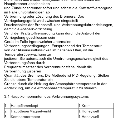
Hauptbrenner abschneiden
und Zündungsbrenner sofort und schnitt die Kraftstoffversorgung
im Falle unvollständigen ab
Verbrennung oder Löschung des Brenners. Das
Verriegelungsgerät wird zwischen eingestellt
Druckschalter der Brennstoff- und Verbrennungsluftrohrleitungen,
damit die Absperrvorrichtung
Ventil der Kraftstoffversorgung kann durch die Antwort der
Verriegelung geschlossen sein
Gerät im Falle irgendwelcher anormalen
Verbrennungsbedingungen. Entsprechend der Temperatur
von der Aluminiumflüssigkeit im haltenen Ofen, ist die
Temperaturüberwachung zu
justieren Sie automatisch die Umdrehungsgeschwindigkeit des
Verbrennungsfans durch
Frequenzumsetzer des Verbrennungsfans, damit die
Verbrennung justieren
Quantität des Brenners. Die Methode ist PID-Regelung. Stellen
Sie die obere Temperatur ein
Grenze durch die Heizung der Atmosphärentemperatur in der
Abdeckung, um die Atmosphärentemperatur zu steuern.
3,4 Hauptkomponenten des Verbrennungssystems
1
Hauptflammkopf
1 Krom
2
HauptfeuerMagnetventil
1 Honeywell
3
Komparatormotor
1 Honeywell