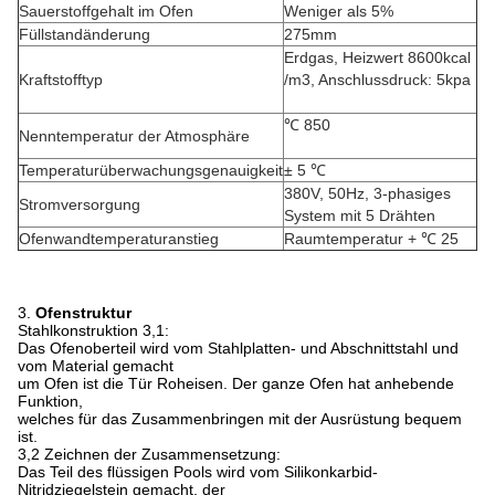
Sauerstoffgehalt im Ofen
Weniger als 5%
Füllstandänderung
275mm
Erdgas, Heizwert 8600kcal
Kraftstofftyp
/m3, Anschlussdruck: 5kpa
℃ 850
Nenntemperatur der Atmosphäre
Temperaturüberwachungsgenauigkeit
± 5 ℃
380V, 50Hz, 3-phasiges
Stromversorgung
System mit 5 Drähten
Ofenwandtemperaturanstieg
Raumtemperatur + ℃ 25
3.
Ofenstruktur
Stahlkonstruktion 3,1:
Das Ofenoberteil wird vom Stahlplatten- und Abschnittstahl und
vom Material gemacht
um Ofen ist die Tür Roheisen. Der ganze Ofen hat anhebende
Funktion,
welches für das Zusammenbringen mit der Ausrüstung bequem
ist.
3,2 Zeichnen der Zusammensetzung:
Das Teil des flüssigen Pools wird vom Silikonkarbid-
Nitridziegelstein gemacht, der