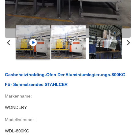
Gasbeheiztholding-Ofen Der Aluminiumlegierungs-800KG
Für Schmelzendes STAHLCER
Markenname:
WONDERY
Modellnummer:
WDL-800KG