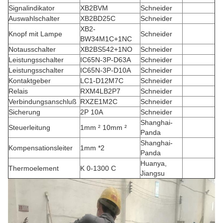
Signalindikator
XB2BVM
Schneider
Auswahlschalter
XB2BD25C
Schneider
XB2-
Knopf mit Lampe
Schneider
BW34M1C+1NC
Notausschalter
XB2BS542+1NO
Schneider
Leistungsschalter
IC65N-3P-D63A
Schneider
Leistungsschalter
IC65N-3P-D10A
Schneider
Kontaktgeber
LC1-D12M7C
Schneider
Relais
RXM4LB2P7
Schneider
Verbindungsanschluß
RXZE1M2C
Schneider
Sicherung
2P 10A
Schneider
Shanghai-
Steuerleitung
1mm ² 10mm ²
Panda
Shanghai-
Kompensationsleiter
1mm *2
Panda
Huanya,
Thermoelement
K 0-1300 C
Jiangsu