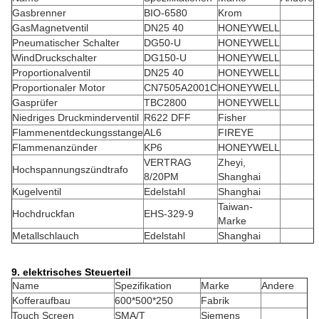
Gasbrenner
BIO-6580
Krom
GasMagnetventil
DN25 40
HONEYWELL
Pneumatischer Schalter
DG50-U
HONEYWELL
WindDruckschalter
DG150-U
HONEYWELL
Proportionalventil
DN25 40
HONEYWELL
Proportionaler Motor
CN7505A2001C
HONEYWELL
Gasprüfer
TBC2800
HONEYWELL
Niedriges Druckminderventil
R622 DFF
Fisher
Flammenentdeckungsstange
AL6
FIREYE
Flammenanzünder
KP6
HONEYWELL
VERTRAG
Zheyi,
Hochspannungszündtrafo
8/20PM
Shanghai
Kugelventil
Edelstahl
Shanghai
Taiwan-
Hochdruckfan
EHS-329-9
Marke
Metallschlauch
Edelstahl
Shanghai
9. elektrisches Steuerteil
Name
Spezifikation
Marke
Andere
Kofferaufbau
600*500*250
Fabrik
Touch Screen
SMA/T
Siemens