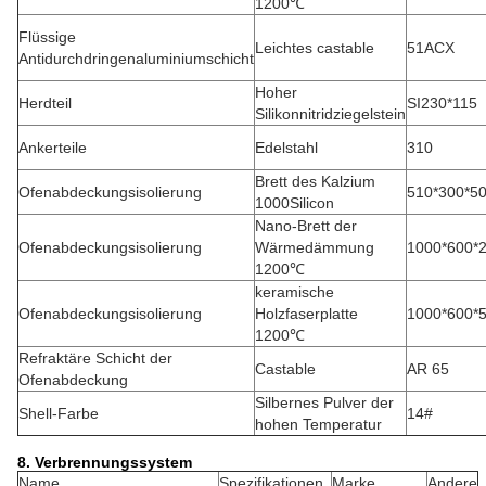
1200℃
Flüssige
Leichtes castable
51ACX
Antidurchdringenaluminiumschicht
Hoher
Herdteil
SI230*115
Silikonnitridziegelstein
Ankerteile
Edelstahl
310
Brett des Kalzium
Ofenabdeckungsisolierung
510*300*
1000Silicon
Nano-Brett der
Ofenabdeckungsisolierung
Wärmedämmung
1000*600
1200℃
keramische
Ofenabdeckungsisolierung
Holzfaserplatte
1000*600
1200℃
Refraktäre Schicht der
Castable
AR 65
Ofenabdeckung
Silbernes Pulver der
Shell-Farbe
14#
hohen Temperatur
8. Verbrennungssystem
Name
Spezifikationen
Marke
Andere