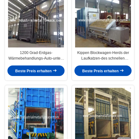
1200 Grad-Erdgas-
Kippen Blockwagen-Herds der
Wärmebehandlungs-Auto-untere
Laufkatzen-des schnellen
Ofen-Blockwagen-Art
löschendes Auto-unteren Ofen-
Wärmebehandlung
Wärmebehandlungs-180KW
Beste Preis erhalten
Beste Preis erhalten