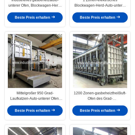
unterer Ofen, Blockwagen-Herd-
Blockwagen-Herd-Auto-unterer
Ofen 7200×2200×1800mm
Ofen, Wärmebehandlungs-Ofen
2000×1000×1000mm
Beste Preis erhalten
Beste Preis erhalten
Mittelgroßer 950 Grad-
1200 Zonen-gasbeheiztheißluft-
Laufkatzen-Auto-unterer Ofen,
Ofen des Grad-
Zonen des Wärmebehandlungs-
Wärmebehandlungs-Ofen-Auto-
Ofen-2
untere Ofen-4
Beste Preis erhalten
Beste Preis erhalten