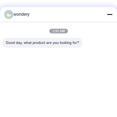
wondery
Social Media
1:51 AM
Schnellkontakt
Good day, what product are you looking for?
Tel.
86--15305299442
E-Mail-Adresse
industry-equipment@wondery.cn
Adresse
Shengang Metropolitan Plaza, Bezirk Xinwu, Wuxi, China
Datenschutzrichtlinie
|
Sitemap