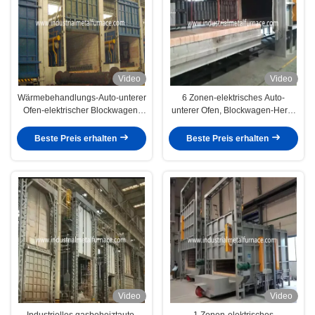
Video
Video
Wärmebehandlungs-Auto-unterer
6 Zonen-elektrisches Auto-
Ofen-elektrischer Blockwagen-
unterer Ofen, Blockwagen-Herd-
Herd 550℃ 1350×1000×700mm
Ofen 13000×2500×2000mm
Beste Preis erhalten
Beste Preis erhalten
Video
Video
Industrielles gasbeheiztauto-
1 Zonen-elektrisches