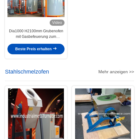
Video
Dia1000 H2100mm Grubenofen
mit Gasbefeuerung zum
Einsatzhärten: Fortschrittliche
Wärmebehandlungslösungen
Beste Preis erhalten
Stahlschmelzofen
Mehr anzeigen >>