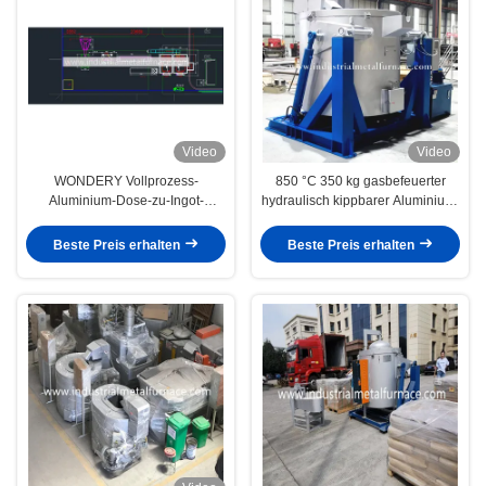
Video
Video
WONDERY Vollprozess-
850 °C 350 kg gasbefeuerter
Aluminium-Dose-zu-Ingot-
hydraulisch kippbarer Aluminium-
Recycling-Linie. Effizientes und
Schmelzofen mit Riello-Brenner
umweltfreundliches Schmelzofen-
Beste Preis erhalten
Beste Preis erhalten
System.