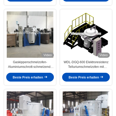
Video
Video
Gaskippenschmelzofen-
WDL-DGQ-600 Elektroresistenz
Aluminiumschrott-schmelzende
Telluriumschmelzofen mit
Maschine des tiegel-1000KG
hydraulischem Neigungssystem
Beste Preis erhalten
Beste Preis erhalten