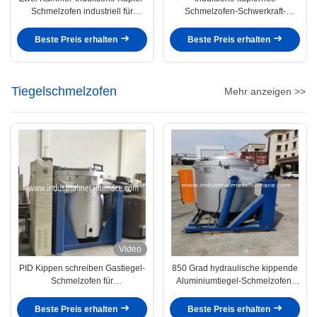
Schmelzofen industriell für
Schmelzofen-Schwerkraft-
Schwerkraft-Casting 380V
Casting 380V
Beste Preis erhalten
Beste Preis erhalten
Tiegelschmelzofen
Mehr anzeigen >>
Video
PID Kippen schreiben Gastiegel-
850 Grad hydraulische kippende
Schmelzofen für
Aluminiumtiegel-Schmelzofen-
Aluminiumlegierung 1000kg
industrielle elektrische
Widerstand-
Beste Preis erhalten
Beste Preis erhalten