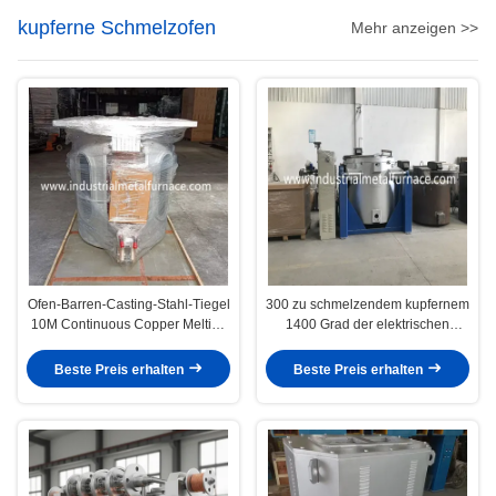
kupferne Schmelzofen
Mehr anzeigen >>
Ofen-Barren-Casting-Stahl-Tiegel
300 zu schmelzendem kupfernem
10M Continuous Copper Melting
1400 Grad der elektrischen
für kupferne Fertigungsstraße
ölbefeuerten kupfernen
Schmelzofen-1000kgs
Beste Preis erhalten
Beste Preis erhalten