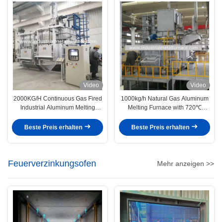
Video
Video
2000KG/H Continuous Gas Fired
1000kg/h Natural Gas Aluminum
Industrial Aluminum Melting
Melting Furnace with 720℃
Furnace
Temperature
Beste Preis erhalten
Beste Preis erhalten
Feuerverzinkungsofen
Mehr anzeigen >>