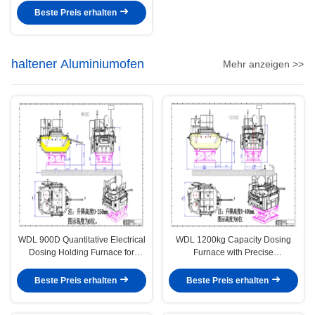
Beste Preis erhalten
haltener Aluminiumofen
Mehr anzeigen >>
WDL 900D Quantitative Electrical
WDL 1200kg Capacity Dosing
Dosing Holding Furnace for
Furnace with Precise
Aluminum Alloys with 900kg
Temperature Control and Energy-
Capacity 700kg Working Capacity
Efficient Design for Aluminum
Beste Preis erhalten
Beste Preis erhalten
and 1-15kg Dosing Range
Alloy Casting