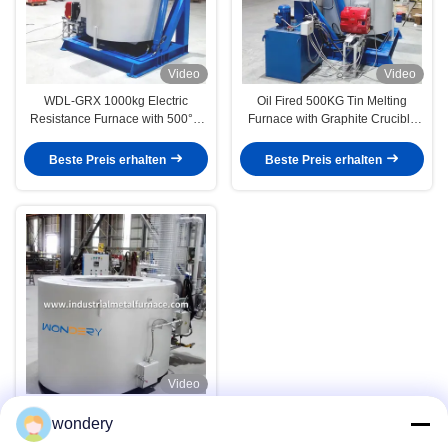
Video
Video
WDL-GRX 1000kg Electric
Oil Fired 500KG Tin Melting
Resistance Furnace with 500°C
Furnace with Graphite Crucible
Max Temperature and Round
for Industrial Applications
Silicon Carbide Crucible for Tin
Beste Preis erhalten
Beste Preis erhalten
Melting
Video
300 bis 1000-Kilogramm-ovale
wondery
Gastiegel-Schmelzofen-
Aluminiumschrotte mit