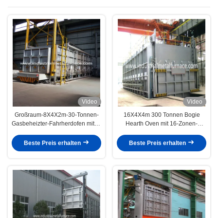
Video
Video
Großraum-8X4X2m-30-Tonnen-
16X4X4m 300 Tonnen Bogie
Gasbeheizter-Fahrherdofen mit 8-
Hearth Oven mit 16-Zonen-
Zonen-Regelung und 300mm
Steuerung für die
Isolierung
Wärmebehandlung
Beste Preis erhalten
Beste Preis erhalten