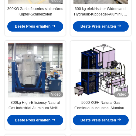
Video
300KG Gasbefeuertes stationäres
600 kg elektrischer Widerstand-
Kupfer-Schmelzofen
Hydraulik-Kipptiegel-Aluminium-
Schmelzofen für Eisenmetalle
und Legierungen
Beste Preis erhalten
Beste Preis erhalten
Video
Video
800kg High-Efficiency Natural
5000 KG/H Natural Gas
Gas Industrial Aluminum Melting
Continuous Industrial Aluminum
Furnace with Hydraulic System
Melting Furnace
and 850°C Capacity
Beste Preis erhalten
Beste Preis erhalten