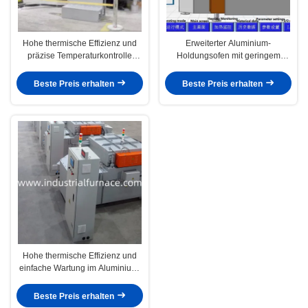
Hohe thermische Effizienz und
Erweiterter Aluminium-
präzise Temperaturkontrolle
Holdungsofen mit geringem
Aluminium-Haltemühle
Energieverbrauch und einfacher
Wartung
Beste Preis erhalten
Beste Preis erhalten
Hohe thermische Effizienz und
einfache Wartung im Aluminium-
Holding-Ofen
Beste Preis erhalten