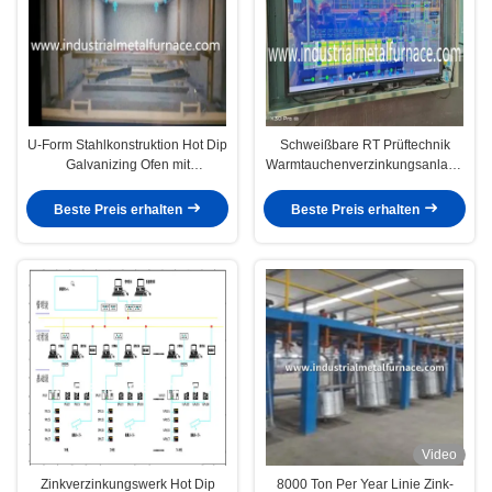
U-Form Stahlkonstruktion Hot Dip
Schweißbare RT Prüftechnik
Galvanizing Ofen mit
Warmtauchenverzinkungsanlage
kundenspezifischem
50 mm/60 mm Zinkkesselstärke
Kesseldesign und 50mm/60mm
Beste Preis erhalten
Beste Preis erhalten
Zink Kessel Dicke
Video
Zinkverzinkungswerk Hot Dip
8000 Ton Per Year Linie Zink-