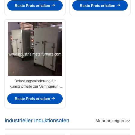
Wärmeaustauscher
Beste Preis erhalten
Beste Preis erhalten
Belastungsminderung für
Kunststoffteile zur Verringerung
der inneren Belastungen
Beste Preis erhalten
industrieller Induktionsofen
Mehr anzeigen >>