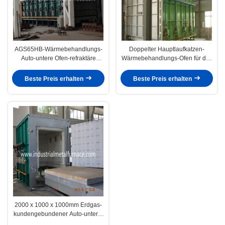
AGS65HB-Wärmebehandlungs-
Doppelter Hauptlaufkatzen-
Auto-untere Ofen-refraktäre
Wärmebehandlungs-Ofen für das
Faser-natürliches Gas
Mildern des Löschens und des
Vorheizens
Beste Preis erhalten
Beste Preis erhalten
2000 x 1000 x 1000mm Erdgas-
kundengebundener Auto-unterer
Ofen-Blockwagen-Herd-Ofen