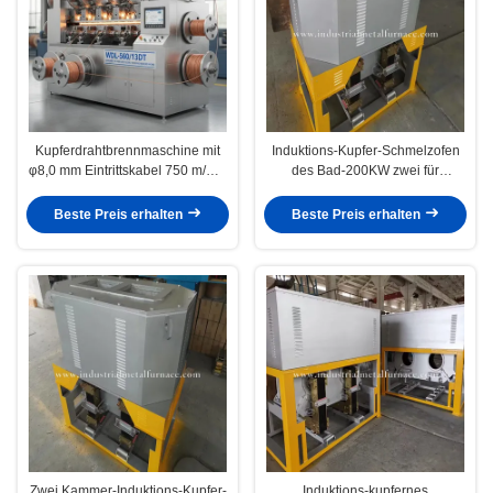
Kupferdrahtbrennmaschine mit
Induktions-Kupfer-Schmelzofen
φ8,0 mm Eintrittskabel 750 m/min
des Bad-200KW zwei für
Höchstgeschwindigkeit und 13-
Schwerkraft-Casting 500kg/H
Die Turmrad
Beste Preis erhalten
Beste Preis erhalten
Zwei Kammer-Induktions-Kupfer-
Induktions-kupfernes