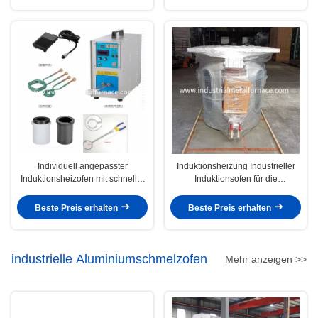
Individuell angepasster
Induktionsheizung Industrieller
Induktionsheizofen mit schneller
Induktionsofen für die
Erhitzungsrate und effizienter
Stahlschmelze
Leistung
Beste Preis erhalten
Beste Preis erhalten
industrielle Aluminiumschmelzofen
Mehr anzeigen >>