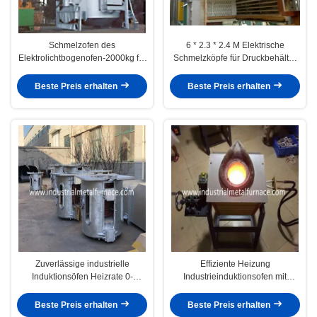
Schmelzofen des
6 * 2.3 * 2.4 M Elektrische
Elektrolichtbogenofen-2000kg für
Schmelzköpfe für Druckbehälter
Quarzsand, Edelmetall
zum Sintern von Emaille
Beste Preis erhalten
Beste Preis erhalten
Zuverlässige industrielle
Effiziente Heizung
Induktionsöfen Heizrate 0-
Industrieinduktionsofen mit
10C/min Kühlrate 0-10C/min
anpassbarer Kühlung
Beste Preis erhalten
Beste Preis erhalten