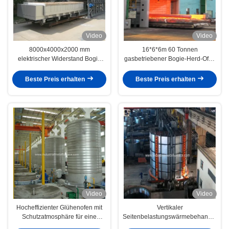
Video
Video
8000x4000x2000 mm
16*6*6m 60 Tonnen
elektrischer Widerstand Bogie
gasbetriebener Bogie-Herd-Ofen
Hearth Heat Treatment Furnace
mit niedrigem NOx-
mit 750 °C und 30 Tonnen
Verbrennungsgrad zur
Beste Preis erhalten
Beste Preis erhalten
Belastungskapazität für Härte und
Wärmebehandlung
Aufheizung
Video
Video
Hocheffizienter Glühenofen mit
Vertikaler
Schutzatmosphäre für eine
Seitenbelastungswärmebehandlungs
gleichmäßige Wärmebehandlung
mit 300 Tonnen Kapazität und 8-