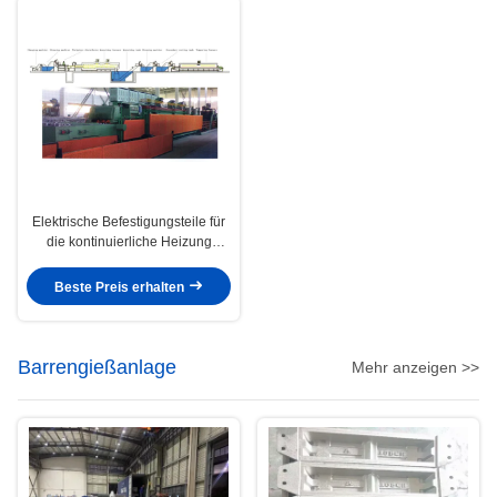
Elektrische Befestigungsteile für
die kontinuierliche Heizung
Schraubförderband Ofen 80800
500 ¥ 650 kg pro Stunde
Beste Preis erhalten
Barrengießanlage
Mehr anzeigen >>