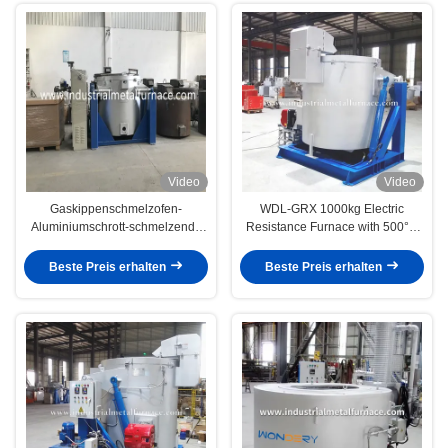
Video
Video
Gaskippenschmelzofen-
WDL-GRX 1000kg Electric
Aluminiumschrott-schmelzende
Resistance Furnace with 500°C
Maschine des tiegel-1000KG
Max Temperature and Round
Silicon Carbide Crucible for Tin
Beste Preis erhalten
Beste Preis erhalten
Melting