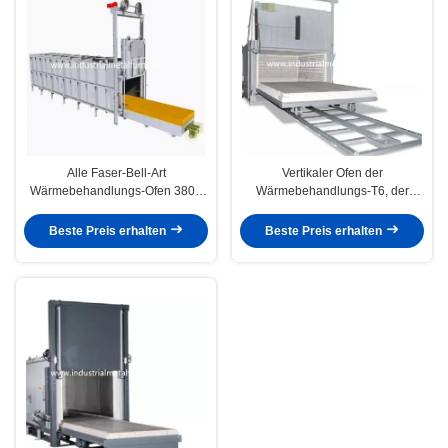
Alle Faser-Bell-Art
Vertikaler Ofen der
Wärmebehandlungs-Ofen 380V
Wärmebehandlungs-T6, der
3P löschend
Aluminiumlegierung 100KW
löscht
Beste Preis erhalten
Beste Preis erhalten