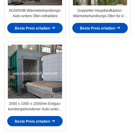
AGS65HB-Wärmebehandlungs-
Doppelter Hauptlaufkatzen-
Auto-untere Ofen-refraktäre
Wärmebehandlungs-Ofen für das
Faser-natürliches Gas
Mildern des Löschens und des
Vorheizens
Beste Preis erhalten
Beste Preis erhalten
2000 x 1000 x 1000mm Erdgas-
kundengebundener Auto-unterer
Ofen-Blockwagen-Herd-Ofen
Beste Preis erhalten