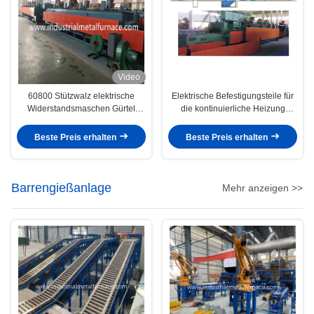
Video
60800 Stützwalz elektrische
Elektrische Befestigungsteile für
Widerstandsmaschen Gürtel
die kontinuierliche Heizung
Gehärteter Ofen 650°C für
Schraubförderband Ofen 80800
Metallteile
500 ¥ 650 kg pro Stunde
Beste Preis erhalten
Beste Preis erhalten
Barrengießanlage
Mehr anzeigen >>