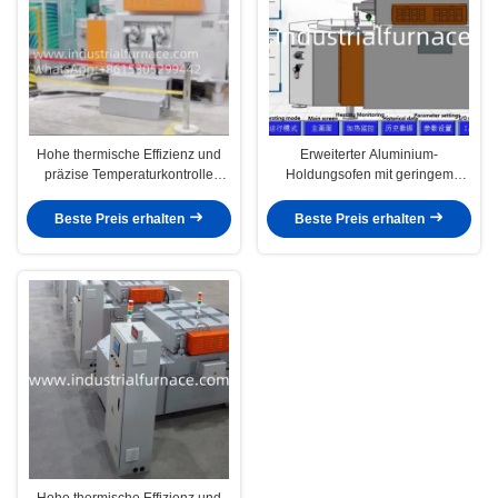
Hohe thermische Effizienz und
Erweiterter Aluminium-
präzise Temperaturkontrolle
Holdungsofen mit geringem
Aluminium-Haltemühle
Energieverbrauch und einfacher
Wartung
Beste Preis erhalten
Beste Preis erhalten
Hohe thermische Effizienz und