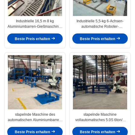
Industrielle 16,5 m 8 kg
Industrielle 5,5-kg 6-Achsen-
Aluminiumbarren-Gießmaschine |
automatische Roboter-
8 t/h Ausstoß | Automatisches
Aluminium-Ingot-Stack-
Entformen
Gießmaschine
Beste Preis erhalten
Beste Preis erhalten
stapelnde Maschine des
stapelnde Maschine
automatischen Aluminiumbarren-
vollautomatisches 5.0S 6ton/H
6.5kg mit Siemens-Roboter
des Aluminiumbarren-6.5kg
1200mm
Beste Preis erhalten
Beste Preis erhalten