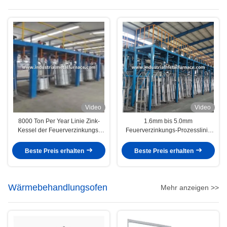
Video
Video
8000 Ton Per Year Linie Zink-
1.6mm bis 5.0mm
Kessel der Feuerverzinkungs-
Feuerverzinkungs-Prozesslinie
verfahrenstechnischen Anlage für
hohe Köpfe des Kohlenstoff-
kohlenstoffarmen Draht
Draht-28
Beste Preis erhalten
Beste Preis erhalten
Wärmebehandlungsofen
Mehr anzeigen >>