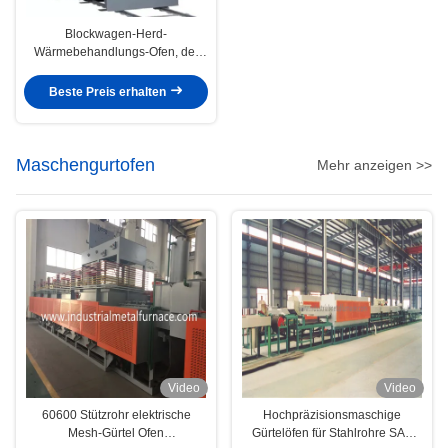
Blockwagen-Herd-
Wärmebehandlungs-Ofen, der
Laufkatze 65KW 18Ton
1100*550*450 kippt
Beste Preis erhalten
Maschengurtofen
Mehr anzeigen >>
Video
Video
60600 Stützrohr elektrische
Hochpräzisionsmaschige
Mesh-Gürtel Ofen
Gürtelöfen für Stahlrohre SAE