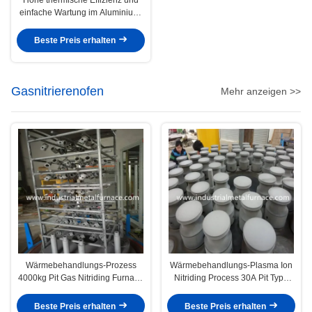
einfache Wartung im Aluminium-
Holding-Ofen
Beste Preis erhalten
Gasnitrierenofen
Mehr anzeigen >>
Wärmebehandlungs-Prozess
Wärmebehandlungs-Plasma Ion
4000kg Pit Gas Nitriding Furnace
Nitriding Process 30A Pit Type
Wondery Vakuum
Wondery Vacuum Over
Beste Preis erhalten
Beste Preis erhalten