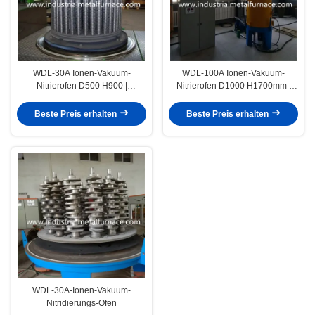
WDL-30A Ionen-Vakuum-
WDL-100A Ionen-Vakuum-
Nitrierofen D500 H900 |
Nitrierofen D1000 H1700mm |
Hocheffizientes Plasma-Nitrieren
Hocheffizientes Plasma-Nitrieren
für überlegene Stahlteile
für überlegene Stahlteile
Beste Preis erhalten
Beste Preis erhalten
WDL-30A-Ionen-Vakuum-
Nitridierungs-Ofen