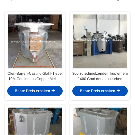
Ofen-Barren-Casting-Stahl-Tiegel
300 zu schmelzendem kupfernem
10M Continuous Copper Melting
1400 Grad der elektrischen
für kupferne Fertigungsstraße
ölbefeuerten kupfernen
Schmelzofen-1000kgs
Beste Preis erhalten
Beste Preis erhalten