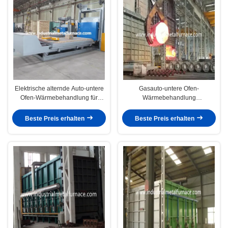
Elektrische alternde Auto-untere
Gasauto-untere Ofen-
Ofen-Wärmebehandlung für
Wärmebehandlung
Aluminiumteile 3 Zonen
6000×2500×1500mm 4 Zonen
1000℃
Beste Preis erhalten
Beste Preis erhalten