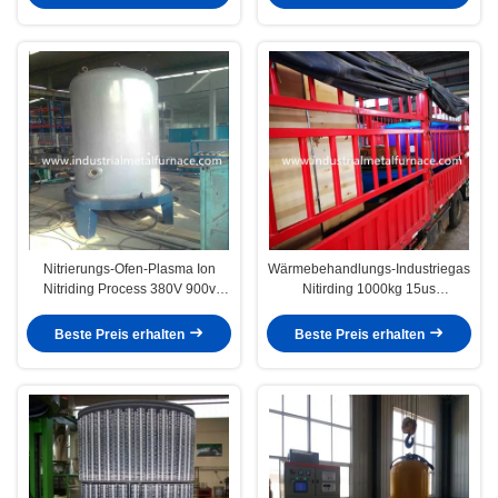
Nitrierungs-Ofen-Plasma Ion
Wärmebehandlungs-Industriegas
Nitriding Process 380V 900v
Nitirding 1000kg 15us
1000HzGas
Vakuumwärmebehandlungs-Ofen
industrieller
Beste Preis erhalten
Beste Preis erhalten