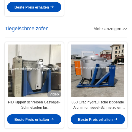
Casting 380V
Beste Preis erhalten
Tiegelschmelzofen
Mehr anzeigen >>
Video
PID Kippen schreiben Gastiegel-
850 Grad hydraulische kippende
Schmelzofen für
Aluminiumtiegel-Schmelzofen-
Aluminiumlegierung 1000kg
industrielle elektrische
Widerstand-
Beste Preis erhalten
Beste Preis erhalten