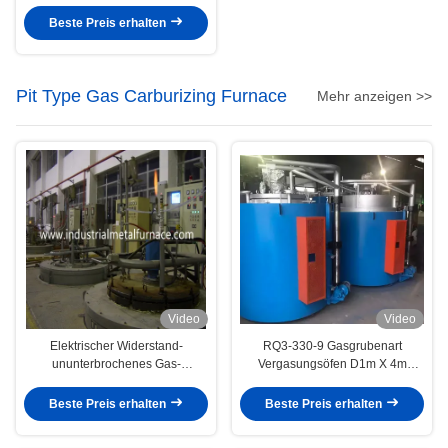
Beste Preis erhalten
Pit Type Gas Carburizing Furnace
Mehr anzeigen >>
Video
Video
Elektrischer Widerstand-
RQ3-330-9 Gasgrubenart
ununterbrochenes Gas-
Vergasungsöfen D1m X 4m
Karburierungsofen 90KW 50HZ
Wärmebehandlungsöfen
Pit Type Gas Carburizing Furnace
Beste Preis erhalten
Beste Preis erhalten