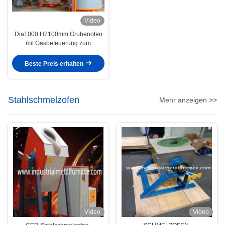
Video
Dia1000 H2100mm Grubenofen
mit Gasbefeuerung zum
Einsatzhärten: Fortschrittliche
Wärmebehandlungslösungen
Beste Preis erhalten
Stahlschmelzofen
Mehr anzeigen >>
Video
Video