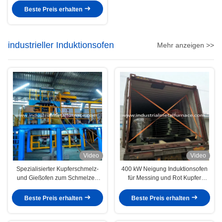
Beste Preis erhalten
industrieller Induktionsofen
Mehr anzeigen >>
Video
Video
Spezialisierter Kupferschmelz-
400 kW Neigung Induktionsofen
und Gießofen zum Schmelzen
für Messing und Rot Kupfer
von Messingkupfer
Schmelzprozess
Beste Preis erhalten
Beste Preis erhalten