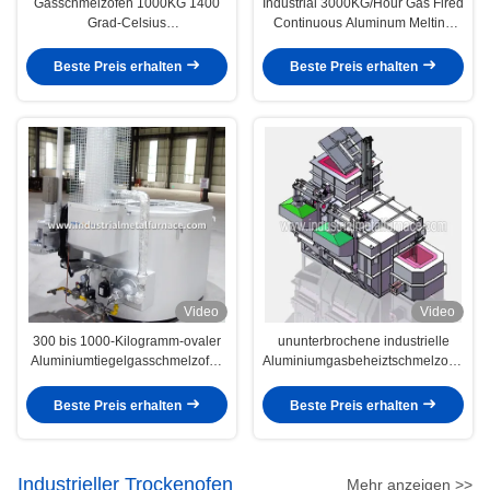
Gasschmelzofen 1000KG 1400
Industrial 3000KG/Hour Gas Fired
Grad-Celsius
Continuous Aluminum Melting
Kippenkupferschrott-Schmelzen
Furnace , Metal Melting Furnaces
Beste Preis erhalten
Beste Preis erhalten
Video
Video
300 bis 1000-Kilogramm-ovaler
ununterbrochene industrielle
Aluminiumtiegelgasschmelzofen
Aluminiumgasbeheiztschmelzofen
für Druckgussprozeß
mit 2500 kg/h, Aluminiumschrott-
Schmelzofen
Beste Preis erhalten
Beste Preis erhalten
Industrieller Trockenofen
Mehr anzeigen >>